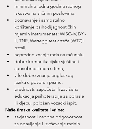
minimalno jedna godina radnog 
iskustva na sličnim poslovima,
poznavanje i samostalno 
korištenje psihodijagnostičkih 
mjernih instrumenata: WISC-IV, BYI-
II, TNR, Wartegg test crteža (WTZ) i 
ostali,
napredno znanje rada na računalu,
dobre komunikacijske vještine i 
sposobnost rada u timu,
vrlo dobro znanje engleskog 
jezika u govoru i pismu,
prednosti: započeta ili završena 
edukacija psihoterapije za odrasle 
ili djecu, položen vozački ispit.
Naše timske kvalitete i vrline:
savjesnost i osobna odgovornost 
za obavljanje i izvršavanje radnih 