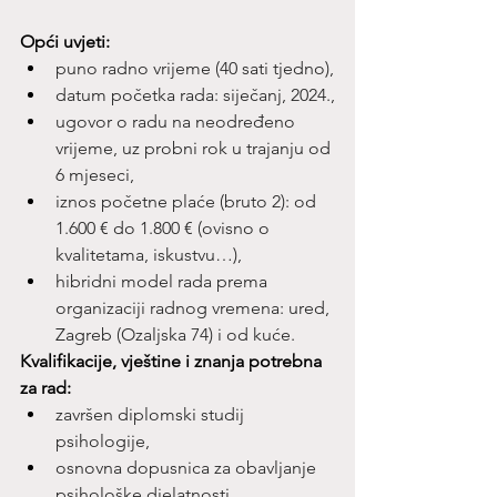
Opći uvjeti:
puno radno vrijeme (40 sati tjedno),
datum početka rada: siječanj, 2024.,
ugovor o radu na neodređeno 
vrijeme, uz probni rok u trajanju od 
6 mjeseci,
iznos početne plaće (bruto 2): od 
1.600 € do 1.800 € (ovisno o 
kvalitetama, iskustvu…),
hibridni model rada prema 
organizaciji radnog vremena: ured, 
Zagreb (Ozaljska 74) i od kuće.
Kvalifikacije, vještine i znanja potrebna 
za rad:
završen diplomski studij 
psihologije,
osnovna dopusnica za obavljanje 
psihološke djelatnosti,