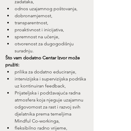
zadataka,
odnos uzajamnog poštovanja,
dobronamjernost,
transparentnost,
proaktivnost i inicijativa,
spremnost na učenje,
otvorenost za dugogodišnju 
suradnju.
Što vam dodatno Centar Izvor može 
pružiti:
prilika za dodatno educiranje,
intervizijska i supervizijska podrška 
uz kontinuiran feedback,
Prijateljska i podržavajuća radna 
atmosfera koja njeguje uzajamnu 
odgovornost za rast i razvoj svih 
djelatnika prema temeljima 
Mindful Co-workinga,
fleksibilno radno vrijeme,