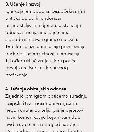
3. Učenje i razvoj
Igra koja je slobodna, bez očekivanja i 
pritiska odraslih, pridonosi 
osamostaljivanju djeteta. U stvaranju 
odnosa s vršnjacima dijete ima 
slobodu istraživati granice i pravila. 
Trud koji ulaže u pokušaje povezivanja 
pridonosi samostalnosti i motivaciji. 
Također, uključivanje u igru potiče 
razvoj kreativnosti i kreativnog 
izražavanja.
4. Jačanje obiteljskih odnosa
Zajedničkom igrom potičemo suradnju 
i zajedništvo, ne samo s vršnjacima 
nego i unutar obitelji. Igra je djetetov 
način komunikacije kojom vam daje 
uvid u svoje misli i pogled na svijet. 
Ona pridonosi osjećaju pripadnosti i 