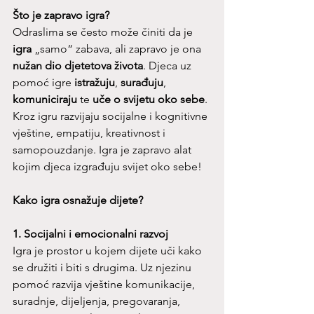
Što je zapravo igra?
Odraslima se često može činiti da je 
igra
 „samo“ zabava, ali zapravo je ona 
nužan dio djetetova života
. Djeca uz 
pomoć igre 
istražuju
, 
surađuju
, 
komuniciraju
 te 
uče o svijetu oko sebe
. 
Kroz igru razvijaju socijalne i kognitivne 
vještine, empatiju, kreativnost i 
samopouzdanje. Igra je zapravo alat 
kojim djeca izgrađuju svijet oko sebe!
Kako igra osnažuje dijete?
1. Socijalni i emocionalni razvoj
Igra je prostor u kojem dijete uči kako 
se družiti i biti s drugima. Uz njezinu 
pomoć razvija vještine komunikacije, 
suradnje, dijeljenja, pregovaranja, 