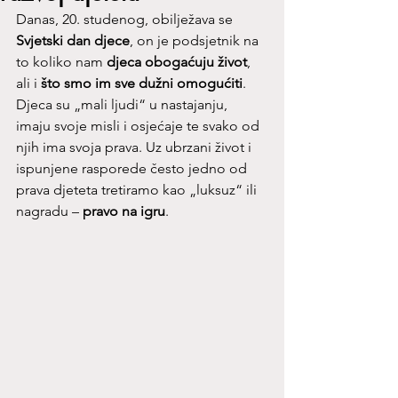
Danas, 20. studenog, obilježava se 
Svjetski dan djece
, on je podsjetnik na 
to koliko nam 
djeca obogaćuju život
, 
ali i 
što smo im sve dužni omogućiti
. 
Djeca su „mali ljudi“ u nastajanju, 
imaju svoje misli i osjećaje te svako od 
njih ima svoja prava. Uz ubrzani život i 
ispunjene rasporede često jedno od 
prava djeteta tretiramo kao „luksuz“ ili 
nagradu – 
pravo na igru
.