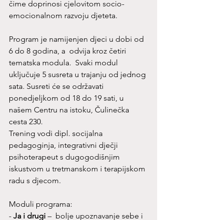
čime doprinosi cjelovitom socio-
emocionalnom razvoju djeteta. 
Program je namijenjen djeci u dobi od 
6 do 8 godina, a  odvija kroz četiri 
tematska modula.  Svaki modul 
uključuje 5 susreta u trajanju od jednog 
sata. Susreti će se održavati 
ponedjeljkom od 18 do 19 sati, u 
našem Centru na istoku, Čulinečka 
cesta 230. 
Trening vodi dipl. socijalna 
pedagoginja, integrativni dječji 
psihoterapeut s dugogodišnjim 
iskustvom u tretmanskom i terapijskom 
radu s djecom.
Moduli programa: 
- 
Ja i drugi 
–  bolje upoznavanje sebe i 