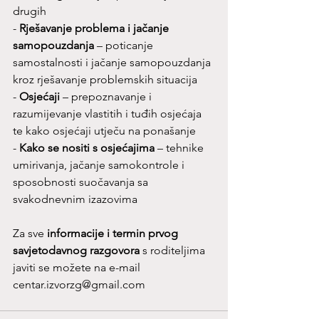
drugih  
- 
Rješavanje problema i jačanje 
samopouzdanja
 – poticanje 
samostalnosti i jačanje samopouzdanja 
kroz rješavanje problemskih situacija 
-
 Osjećaji
 – prepoznavanje i 
razumijevanje vlastitih i tuđih osjećaja 
te kako osjećaji utječu na ponašanje
- 
Kako se nositi s osjećajima
 – tehnike 
umirivanja, jačanje samokontrole i 
sposobnosti suočavanja sa 
svakodnevnim izazovima
Za sve 
informacije i termin prvog 
savjetodavnog razgovora
 s roditeljima 
javiti se možete na e-mail 
centar.izvorzg@gmail.com