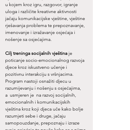
u kojem kroz igru, razgovor, igranje 
uloga i različite kreativne aktivnosti 
jačaju komunikacijske vještine, vještine 
rješavanja problema te prepoznavanje, 
imenovanje i izražavanje osjećaja i 
nošenje sa osjećajima. 
Cilj treninga socijalnih vještina
 je 
poticanje socio-emocionalnog razvoja 
djece kroz iskustveno učenje i 
pozitivnu interakciju s vršnjacima. 
Program nastoji osnažiti djecu u 
razumijevanju i nošenju s osjećajima,  
a
usmjeren je  na razvoj socijalnih, 
emocionalnih i komunikacijskih 
vještina kroz koji djeca uče kako bolje 
razumjeti sebe i druge, jačaju 
samopouzdanje, prepoznaju i izraze 
svoje osjećaje te nauče kako se s njima 