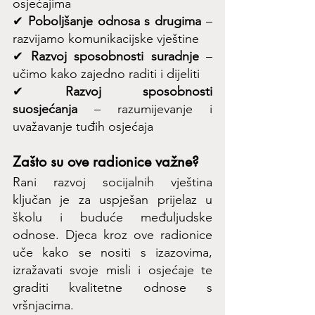
osjećajima 
✔ 
Poboljšanje odnosa s drugima
 – 
razvijamo komunikacijske vještine 
✔ 
Razvoj sposobnosti suradnje
 – 
učimo kako zajedno raditi i dijeliti 
✔ 
Razvoj sposobnosti 
suosjećanja
 – razumijevanje i 
uvažavanje tuđih osjećaja 
Zašto su ove radionice važne?
Rani razvoj socijalnih vještina 
ključan je za uspješan prijelaz u 
školu i buduće međuljudske 
odnose. Djeca kroz ove radionice 
uče kako se nositi s izazovima, 
izražavati svoje misli i osjećaje te 
graditi kvalitetne odnose s 
vršnjacima.