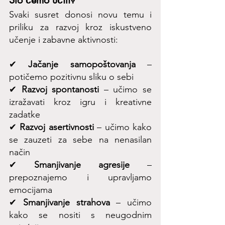
Što ćemo učiti?
Svaki susret donosi novu temu i 
priliku za razvoj kroz iskustveno 
učenje i zabavne aktivnosti: 
✔ 
Jačanje samopoštovanja
 – 
potičemo pozitivnu sliku o sebi 
✔ 
Razvoj spontanosti
 – učimo se 
izražavati kroz igru i kreativne 
zadatke 
✔ 
Razvoj asertivnosti
 – učimo kako 
se zauzeti za sebe na nenasilan 
način 
✔ 
Smanjivanje agresije
 – 
prepoznajemo i upravljamo 
emocijama 
✔ 
Smanjivanje strahova
 – učimo 
kako se nositi s neugodnim 