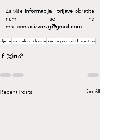
Za više 
informacija
 i 
prijave
 obratite 
nam se na 
mail 
centar.izvorzg@gmail.com
djeca
mentalno zdravlje
trening socijalnih vještina
See All
Recent Posts