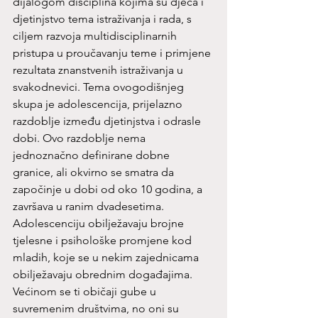
dijalogom disciplina kojima su djeca i 
djetinjstvo tema istraživanja i rada, s 
ciljem razvoja multidisciplinarnih 
pristupa u proučavanju teme i primjene 
rezultata znanstvenih istraživanja u 
svakodnevici. Tema ovogodišnjeg 
skupa je adolescencija, prijelazno 
razdoblje između djetinjstva i odrasle 
dobi. Ovo razdoblje nema 
jednoznačno definirane dobne 
granice, ali okvirno se smatra da 
započinje u dobi od oko 10 godina, a 
završava u ranim dvadesetima. 
Adolescenciju obilježavaju brojne 
tjelesne i psihološke promjene kod 
mladih, koje se u nekim zajednicama 
obilježavaju obrednim događajima. 
Većinom se ti običaji gube u 
suvremenim društvima, no oni su 