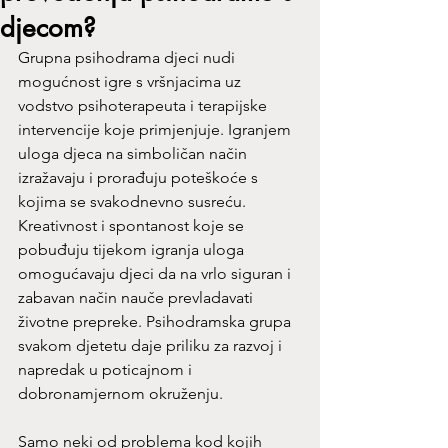
djecom?
Grupna psihodrama djeci nudi 
mogućnost igre s vršnjacima uz 
vodstvo psihoterapeuta i terapijske 
intervencije koje primjenjuje. Igranjem 
uloga djeca na simboličan način 
izražavaju i prorađuju poteškoće s 
kojima se svakodnevno susreću. 
Kreativnost i spontanost koje se 
pobuđuju tijekom igranja uloga 
omogućavaju djeci da na vrlo siguran i 
zabavan način nauče prevladavati 
životne prepreke. Psihodramska grupa 
svakom djetetu daje priliku za razvoj i 
napredak u poticajnom i 
dobronamjernom okruženju.
Samo neki od problema kod kojih 