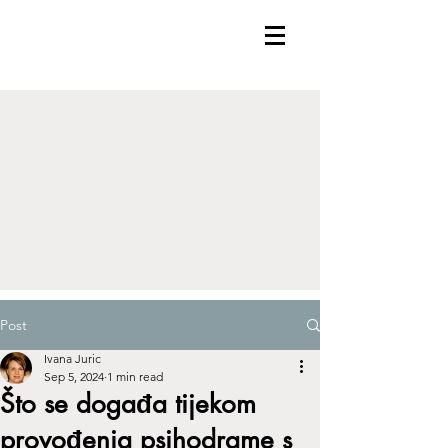
Post
Ivana Juric
Sep 5, 2024
1 min read
Što se događa tijekom
provođenja psihodrame s